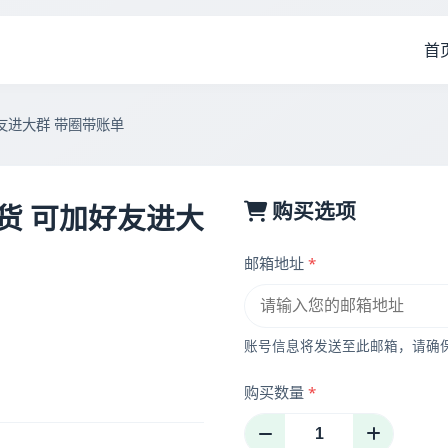
首
友进大群 带圈带账单
购买选项
货 可加好友进大
邮箱地址
*
账号信息将发送至此邮箱，请确
购买数量
*