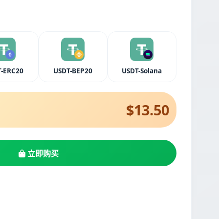
-ERC20
USDT-BEP20
USDT-Solana
$13.50
立即购买